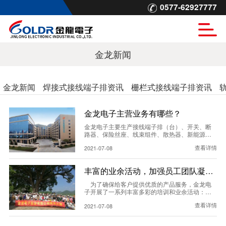
0577-62927777
金龙新闻
金龙新闻
焊接式接线端子排资讯
栅栏式接线端子排资讯
金龙电子主营业务有哪些？
金龙电子主要生产接线端子排（台）、开关、断
路器、保险丝座、线束组件、散热器、新能源充
电枪充电座等产品，以及定制冲压件、注塑件等
查看详情
2021-07-08
零部件，产品主要用于家用电器、工业控制 设备
以及新能源等领域。…
丰富的业余活动，加强员工团队凝聚
力！
​ 为了确保给客户提供优质的产品服务，金龙电
子开展了一系列丰富多彩的培训和业余活动：团
队建设，体育会，文学会，培养员工团队精神和
查看详情
2021-07-08
加强员工凝聚力，精心打造的空中花园，大力促
进员工间的情感交流。…